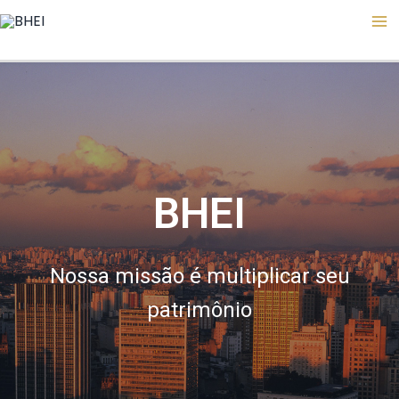
Ir
Ma
para
M
o
conteúdo
BHEI
Nossa missão é multiplicar seu
patrimônio